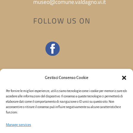
museo@comune.valdagno.vi.it
FOLLOW US ON
Gestisci Consenso Cookie
Per fornire le migliori esperienze, utilizziamo tecnologie come i cookie per memorizzare e/o
accedere alle informazioni del dispositivo. Il consenso a queste tecnologie ci permetterà di
elaborare dati come il comportamento di navigazione o ID unici su questo sito. Non
acconsentire o ritirare il consenso può influire negativamente su alcune caratteristiche e
funzioni.
Manage services