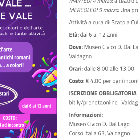
MARTEDI 4 marzo
: a teatro 
MERCOLEDI 5 marzo
: Una pre
Attività a cura di: Scatola C
Età
: dai 6 ai 12 anni
Dove
: Museo Civico D. Dal L
Valdagno
Orari
: dalle 8.00 alle 13.00
Costo
: € 4,00 per ogni incon
ISCRIZIONE OBBLIGATORIA
bit.ly/prenotaonline_Valda
Informazioni
:
Museo Civico D. Dal Lago
Corso Italia 63, Valdagno