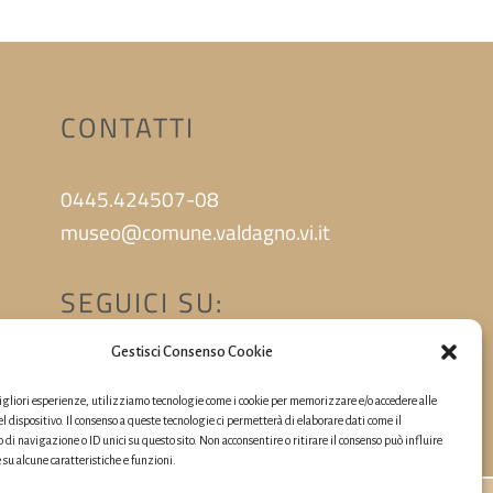
CONTATTI
0445.424507-08
museo@comune.valdagno.vi.it
SEGUICI SU:
Gestisci Consenso Cookie
migliori esperienze, utilizziamo tecnologie come i cookie per memorizzare e/o accedere alle
l dispositivo. Il consenso a queste tecnologie ci permetterà di elaborare dati come il
i navigazione o ID unici su questo sito. Non acconsentire o ritirare il consenso può influire
u alcune caratteristiche e funzioni.