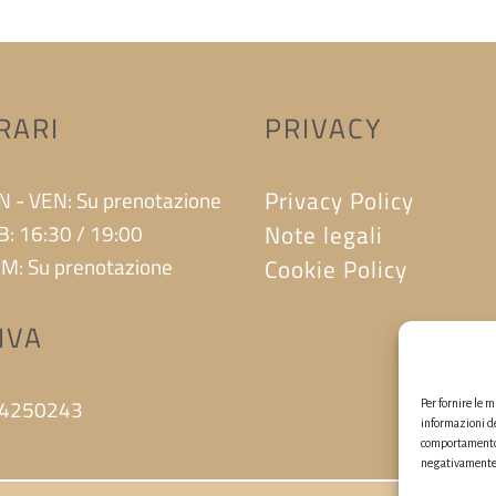
RARI
PRIVACY
Privacy Policy
N - VEN: Su prenotazione
B: 16:30 / 19:00
Note legali
M: Su prenotazione
Cookie Policy
.IVA
4250243
Per fornire le 
informazioni de
comportamento d
negativamente s