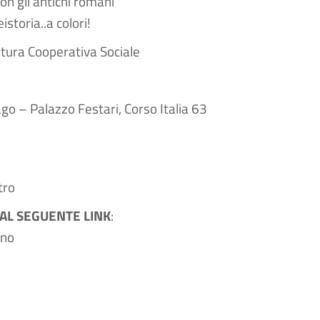
con gli antichi romani
istoria..a colori!
ultura Cooperativa Sociale
ago – Palazzo Festari, Corso Italia 63
tro
 AL SEGUENTE LINK
:
gno