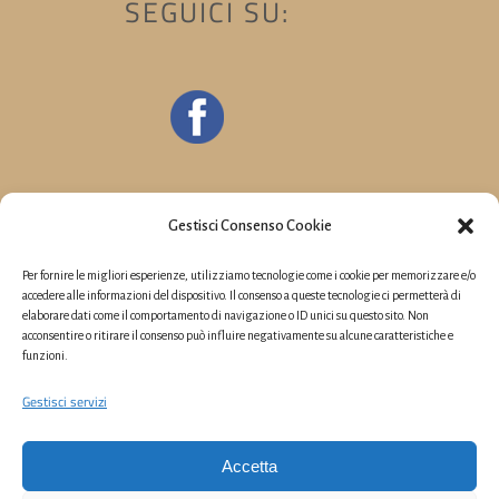
SEGUICI SU:
Gestisci Consenso Cookie
Per fornire le migliori esperienze, utilizziamo tecnologie come i cookie per memorizzare e/o
accedere alle informazioni del dispositivo. Il consenso a queste tecnologie ci permetterà di
elaborare dati come il comportamento di navigazione o ID unici su questo sito. Non
acconsentire o ritirare il consenso può influire negativamente su alcune caratteristiche e
funzioni.
Gestisci servizi
Accetta