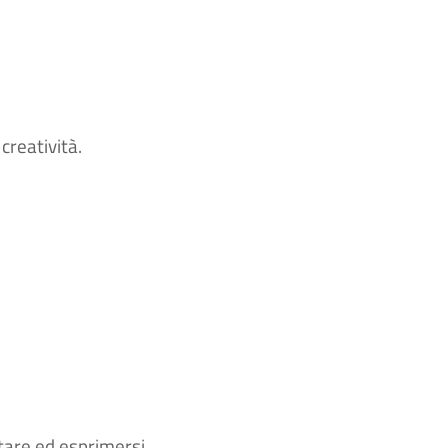
creatività.
ntare ed esprimersi.