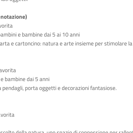
enotazione)
vorita
 bambini e bambine dai 5 ai 10 anni
 carta e cartoncino: natura e arte insieme per stimolare la 
avorita
 e bambine dai 5 anni
la pendagli, porta oggetti e decorazioni fantasiose.
avorita
ascolto della natura, uno spazio di connessione per ralle