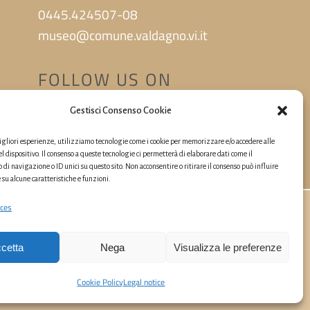
0445.424507-08
museo@comune.valdagno.vi.it
FOLLOW US ON
Gestisci Consenso Cookie
migliori esperienze, utilizziamo tecnologie come i cookie per memorizzare e/o accedere alle
l dispositivo. Il consenso a queste tecnologie ci permetterà di elaborare dati come il
i navigazione o ID unici su questo sito. Non acconsentire o ritirare il consenso può influire
u alcune caratteristiche e funzioni.
ces
cetta
Nega
Visualizza le preferenze
Cookie Policy
Legal notice