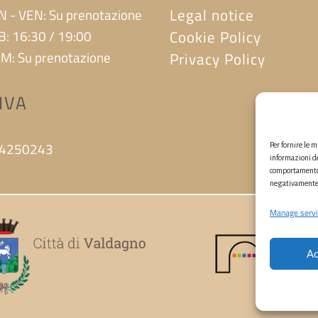
Legal notice
N - VEN: Su prenotazione
B: 16:30 / 19:00
Cookie Policy
M: Su prenotazione
Privacy Policy
.IVA
4250243
Per fornire le 
informazioni de
comportamento d
negativamente s
Manage servi
Ac