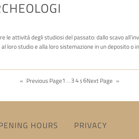
RCHEOLOGI
 le attività degli studiosi del passato: dallo scavo all’in
, al loro studio e alla loro sistemazione in un deposito o 
1
3
4
6
«
Previous Page
Next Page
»
…
5
PENING HOURS
PRIVACY